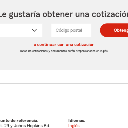
Le gustaría obtener una cotizació
cione
Código postal
Ingresa
Ingresa
Obteng
_____
un
un
re
código
código
cto
o continuar con una cotización
postal
postal
de
de
Todas las cotizaciones y documentos serán proporcionados en inglés.
egable
5
5
dígitos
dígitos
unto de referencia:
Idiomas:
t. 29 y Johns Hopkins Rd.
Inglés