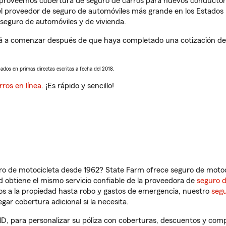
s proveemos cobertura de seguro de carros para nuevos conductores
l proveedor de seguro de automóviles más grande en los Estados
seguro de automóviles y de vivienda.
 a comenzar después de que haya completado una cotización de se
sados en primas directas escritas a fecha del 2018.
rros en línea
. ¡Es rápido y sencillo!
ro de motocicleta desde 1962? State Farm ofrece seguro de motoci
 obtiene el mismo servicio confiable de la proveedora de
seguro 
os a la propiedad hasta robo y gastos de emergencia, nuestro
segu
gar cobertura adicional si la necesita.
D, para personalizar su póliza con coberturas, descuentos y com