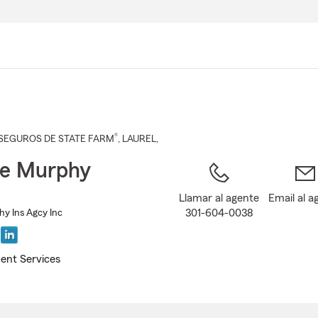
Pasar
al
contenido
principal
®
SEGUROS DE STATE FARM
,
LAUREL
,
ie Murphy
Llamar al agente
Email al a
301-604-0038
y Ins Agcy Inc
ent Services