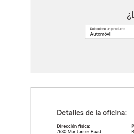
¿
Seleccione un producto
Selec
un
nomb
de
produ
del
menú
despl
Detalles de la oficina:
Dirección física:
P
7530 Montpelier Road
R