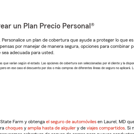
ear un Plan Precio Personal®
. Personalice un plan de cobertura que ayude a proteger lo que es 
mpensas por manejar de manera segura, opciones para combinar p
e sea adecuada para usted.
 que varían según el estado. Las opciones de cobertura son seleccionadas por el cliente y la disponib
, pero en ese caso el descuento por dos o más compras de diferentes líneas de seguro no aplicará. 
n State Farm y obtenga
el seguro de automóviles
en Laurel, MD que
tra
choques
y
amplia hasta de alquiler
y de
viajes compartidos
. Si