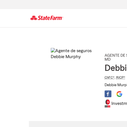
Comienzo
del
contenido
principal
AGENTE DE 
MD
Debb
ChFC®
,
RICP®
Debbie Murph
Investm